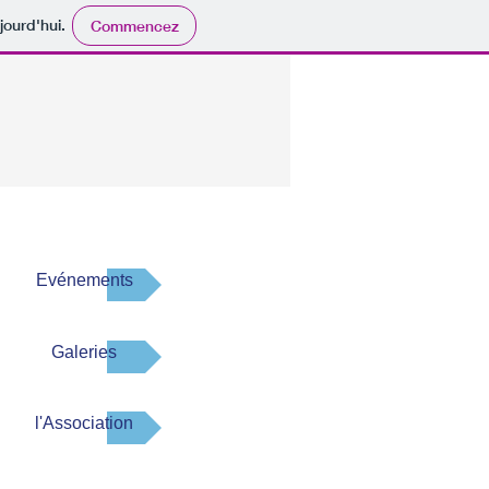
jourd'hui.
Commencez
Evénements
Galeries
l'Association